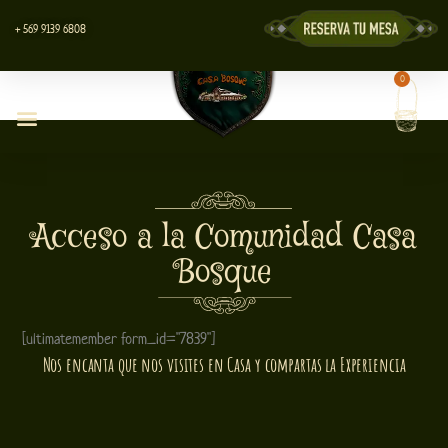
Ir
+ 569 9139 6808
al
contenido
0
Carrit
Centro de Eventos
Acceso a la Comunidad Casa
Bosque
[ultimatemember form_id="7839"]
Nos encanta que nos visites en Casa y compartas la Experiencia