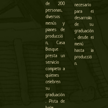
de 200
necesario
personas,
para el
diversos
desarrollo
menús y
de su
planes de
graduación
producció
, desde el
n, Casa
menú
Bosque
hasta la
presta un
producció
servicio
n.
completo a
quienes
celebren
su
graduación
. Pista de
baile,