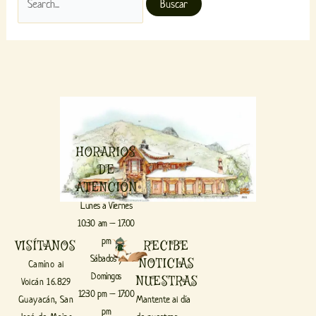
HORARIOS
DE
ATENCIÓN
Lunes a Viernes
10:30 am – 17:00
pm
VISÍTANOS
RECIBE
Sábados y
NOTICIAS
Camino al
Domingos
NUESTRAS
Volcán 16.829
12:30 pm – 17:00
Guayacán, San
Mantente al día
pm