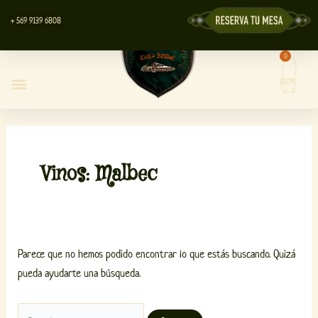
Ir
Buscar
+ 569 9139 6808
al
por:
contenido
0
Carrit
Centro de Eventos
Vinos: Malbec
Parece que no hemos podido encontrar lo que estás buscando. Quizá
pueda ayudarte una búsqueda.