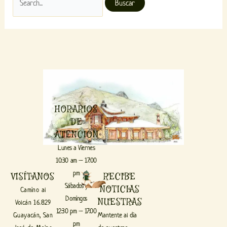
HORARIOS
DE
ATENCIÓN
Lunes a Viernes
10:30 am – 17:00
pm
VISÍTANOS
RECIBE
Sábados y
NOTICIAS
Camino al
Domingos
NUESTRAS
Volcán 16.829
12:30 pm – 17:00
Guayacán, San
Mantente al día
pm