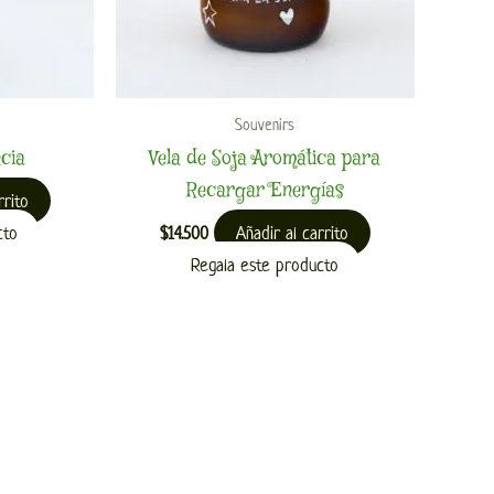
Souvenirs
cia
Vela de Soja Aromática para
Recargar Energías
rrito
cto
Añadir al carrito
$
14.500
Regala este producto