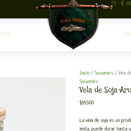
Vela
de
Soja
Aromática
ventos
Exp
para
la
Concentración
cantidad
Inicio
/
Souvenirs
/ Vela de
Souvenirs
Vela de Soja Ar
$
14.500
La vela de soja es un prod
lenta, puede durar hasta u