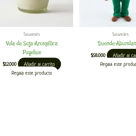
Souvenirs
Souvenirs
Vela de Soja Aromática
Duende Abundan
Puyehue
Añadir al ca
$
58.000
Añadir al carrito
Regala este produ
$
12.000
Regala este producto