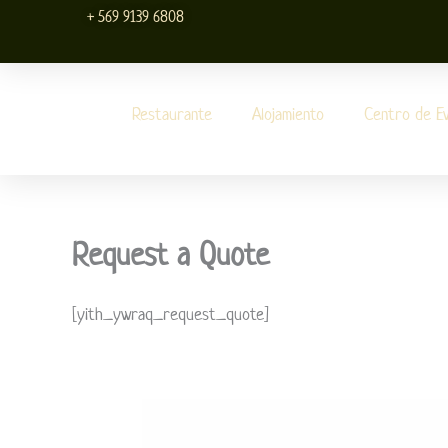
Ir
+ 569 9139 6808
al
contenido
Restaurante
Alojamiento
Centro de E
Request a Quote
[yith_ywraq_request_quote]