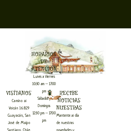
HORARIOS
DE
ATENCIÓN
Lunes a Viernes
10:30 am – 17:00
pm
VISÍTANOS
RECIBE
Sábados y
NOTICIAS
Camino al
Domingos
NUESTRAS
Volcán 16.829
12:30 pm – 17:00
Guayacán, San
Mantente al día
pm
José de Maipo
de nuestras
Santiago, Chile.
novedades y