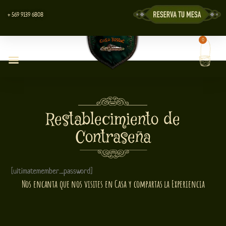
Ir
+ 569 9139 6808
al
contenido
0
Carrit
Centro de Eventos
Restablecimiento de
Contraseña
[ultimatemember_password]
Nos encanta que nos visites en Casa y compartas la Experiencia