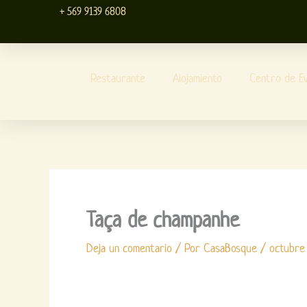
Ir
+ 569 9139 6808
al
contenido
Restaurante
Alojamiento
Centro de E
Taça de champanhe
Deja un comentario
/ Por
CasaBosque
/
octubre 