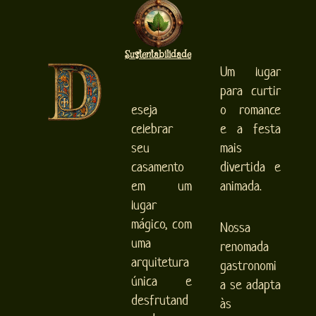
Sustentabilidade
Um lugar
para curtir
eseja
o romance
celebrar
e a festa
seu
mais
casamento
divertida e
em um
animada.
lugar
mágico, com
Nossa
uma
renomada
arquitetura
gastronomi
única e
a se adapta
desfrutand
às