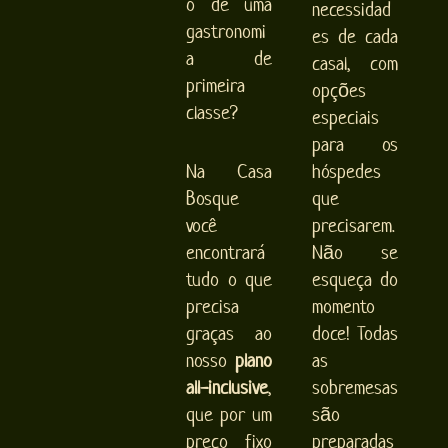
o de uma
necessidad
gastronomi
es de cada
a de
casal, com
primeira
opções
classe?
especiais
para os
Na Casa
hóspedes
Bosque
que
você
precisarem.
encontrará
Não se
tudo o que
esqueça do
precisa
momento
graças ao
doce! Todas
nosso
plano
as
all-inclusive
,
sobremesas
que por um
são
preço fixo
preparadas