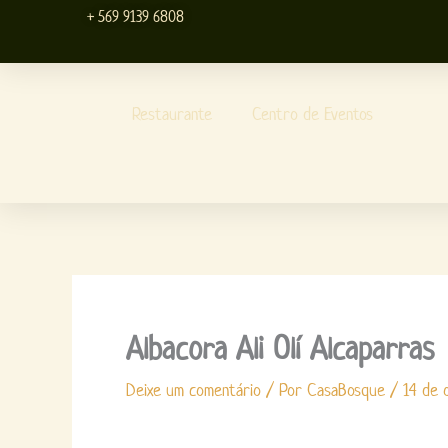
Ir
+ 569 9139 6808
para
o
conteúdo
Restaurante
Centro de Eventos
Albacora Ali Olí Alcaparras
Deixe um comentário
/ Por
CasaBosque
/
14 de 