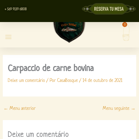
Ir
+ 569 9139 6808
para
o
0
Carri
conteúdo
Restaurante Casa Bosque
Centro de Eventos
Loja da Lyott
Carpaccio de carne bovina
Deixe um comentário
/ Por
CasaBosque
/
14 de outubro de 2021
←
Menu anterior
Menu seguinte
→
Deixe um comentário