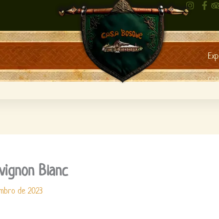
Exp
con
vignon Blanc
embro de 2023