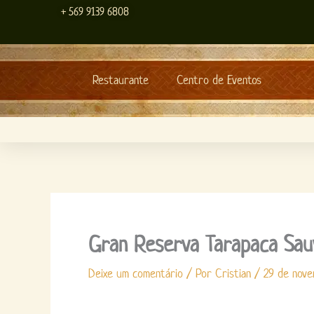
Ir
+ 569 9139 6808
para
o
conteúdo
Restaurante
Centro de Eventos
Gran Reserva Tarapaca Sau
Deixe um comentário
/ Por
Cristian
/
29 de nov