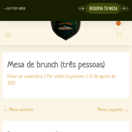
Ir
+ 569 9139 6808
para
o
0
Carri
conteúdo
Restaurante Casa Bosque
Centro de Eventos
Loja da Lyott
Mesa de brunch (três pessoas)
Deixe um comentário
/ Por
stefan Duyvestein
/
15 de agosto de
2025
←
Menu anterior
Menu seguinte
→