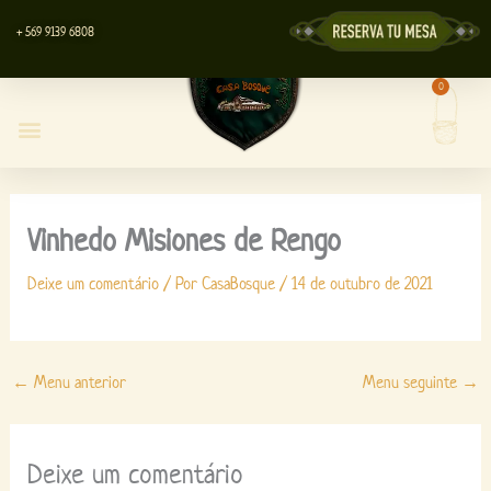
Ir
+ 569 9139 6808
para
o
0
Carri
conteúdo
Restaurante Casa Bosque
Centro de Eventos
Loja da Lyott
Vinhedo Misiones de Rengo
Deixe um comentário
/ Por
CasaBosque
/
14 de outubro de 2021
←
Menu anterior
Menu seguinte
→
Deixe um comentário