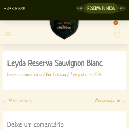
Ir
+ 569 9139 6808
para
o
0
Carri
conteúdo
Restaurante Casa Bosque
Centro de Eventos
Loja da Lyott
Leyda Reserva Sauvignon Blanc
Deixe um comentário
/ Por
Cristian
/
7 de junho de 2024
←
Menu anterior
Menu seguinte
→
Deixe um comentário