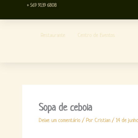
Ir
+ 569 9139 6808
para
o
conteúdo
Restaurante
Centro de Eventos
Sopa de cebola
Deixe um comentário
/ Por
Cristian
/
14 de junh